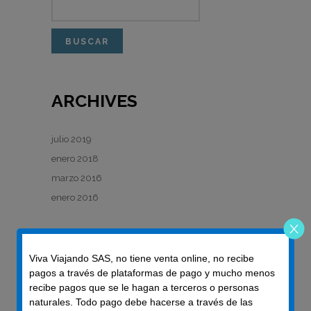
ARCHIVES
julio 2019
enero 2018
marzo 2016
enero 2016
META
Viva Viajando SAS, no tiene venta online, no recibe
pagos a través de plataformas de pago y mucho menos
recibe pagos que se le hagan a terceros o personas
Acceder
naturales. Todo pago debe hacerse a través de las
Feed de entradas