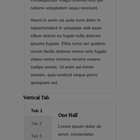
ratione voluptatem sequi nesciunt.
Asunt in anim uis aute irure dolor in
reprehenderit in voluptate velit esse
cillum dolore eu fugiat nulla dolores
ipsums fugiats. Etha rums ser quidem
rerum facilis dolores nemis onis fugats
vitaes nemo minima rerums unsers
sadips amets. Ut enim ad minim
veniam, quis nostrud neque porro
quisquam est.
Vertical Tab
Tab 1
One Half
Tab 2
Lorem ipsum dolor sit
amet, consectetur
Tab 3