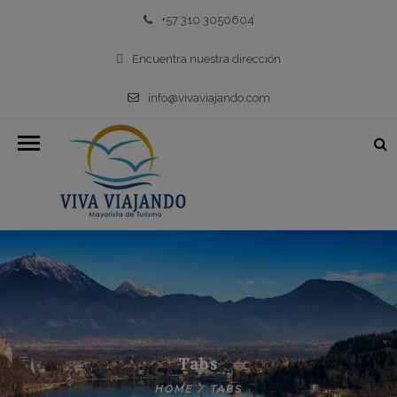
+57 310 3050604
Encuentra nuestra dirección
info@vivaviajando.com
Tabs
HOME
/
TABS
Horizontal Tab