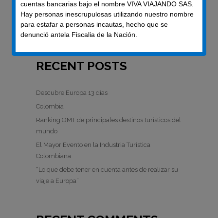
cuentas bancarias bajo el nombre VIVA VIAJANDO SAS.
Feed de comentarios
Hay personas inescrupulosas utilizando nuestro nombre
para estafar a personas incautas, hecho que se
WordPress.org
denunció antela Fiscalia de la Nación.
RECENT POSTS
Descubre Europa 13 días
Colombia
Ranking OMT de principales destinos turísticos del
mundo
El Mayor Evento en la Industria Turística
Colombiana
“Lo que debe tener en cuenta antes de realizar su
viaje a Europa”