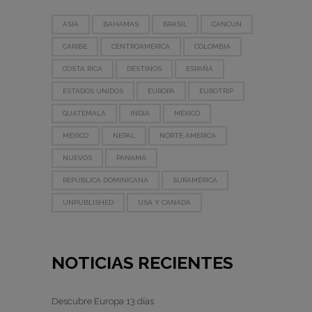
ASIA
BAHAMAS
BRASIL
CANCUN
CARIBE
CENTROAMÉRICA
COLOMBIA
COSTA RICA
DESTINOS
ESPAÑA
ESTADOS UNIDOS
EUROPA
EUROTRIP
GUATEMALA
INDIA
MÉXICO
MÉXICO
NEPAL
NORTE AMERICA
NUEVOS
PANAMÁ
REPÚBLICA DOMINICANA
SURAMÉRICA
UNPUBLISHED
USA Y CANADÁ
NOTICIAS RECIENTES
Descubre Europa 13 días