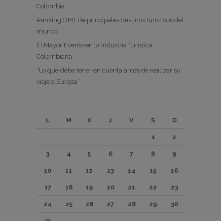
Colombia
Ranking OMT de principales destinos turísticos del
mundo
El Mayor Evento en la Industria Turística
Colombiana
“Lo que debe tener en cuenta antes de realizar su
viaje a Europa”
L
M
X
J
V
S
D
1
2
3
4
5
6
7
8
9
10
11
12
13
14
15
16
17
18
19
20
21
22
23
24
25
26
27
28
29
30
31