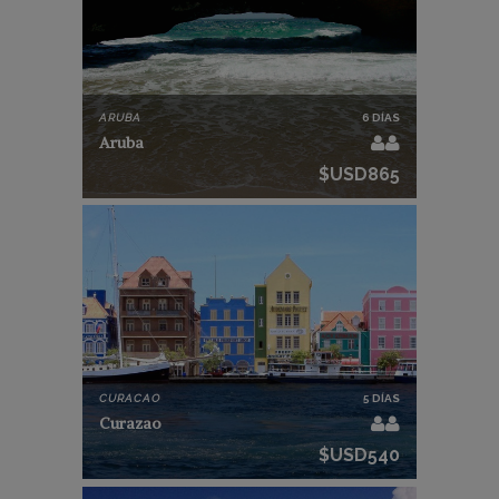
ARUBA
6 DÍAS
Aruba
$USD865
CURACAO
5 DÍAS
Curazao
$USD540