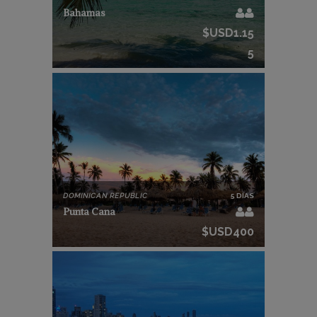
Bahamas
$USD1.15
5
DOMINICAN REPUBLIC
5 DÍAS
Punta Cana
$USD400