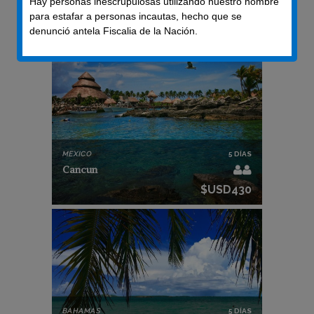
Hay personas inescrupulosas utilizando nuestro nombre
Medida
para estafar a personas incautas, hecho que se
denunció antela Fiscalia de la Nación.
MEXICO
5 DÍAS
Cancun
$USD430
BAHAMAS
5 DÍAS