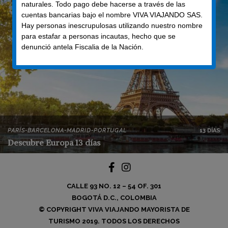
naturales. Todo pago debe hacerse a través de las
cuentas bancarias bajo el nombre VIVA VIAJANDO SAS.
Hay personas inescrupulosas utilizando nuestro nombre
para estafar a personas incautas, hecho que se
denunció antela Fiscalia de la Nación.
PARÍS-BARCELONA-MADRID-PORTUGAL
13 DÍAS
Descubre Europa 13 días
CALLE 93 NO. 12 – 54 OF. 301
BOGOTÁ D.C., COLOMBIA
© COPYRIGHT VIVA VIAJANDO MAYORISTA DE
TURISMO 2019. TODOS LOS DERECHOS