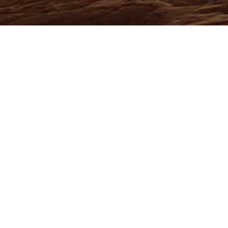
DEJA UNA RESPUESTA
Tu dirección de correo electrónico no será
publicada.
Los campos obligatorios están
marcados con
*
COMENTARIO
PRECI
OS
DESDE
0
RE
SE