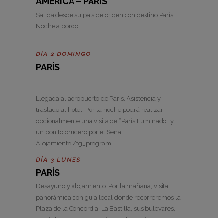
AMÉRICA – PARÍS
Salida desde su país de origen con destino París.
Noche a bordo.
DÍA 2 DOMINGO
PARÍS
Llegada al aeropuerto de París. Asistencia y
traslado al hotel. Por la noche podrá realizar
opcionalmente una visita de “París Iluminado” y
un bonito crucero por el Sena.
Alojamiento./tg_program]
DÍA 3 LUNES
PARÍS
Desayuno y alojamiento. Por la mañana, visita
panorámica con guía local donde recorreremos la
Plaza de la Concordia; La Bastilla, sus bulevares,