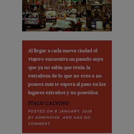
Al llegar a cada nueva ciudad el
viajero encuentra un pasado suyo
que ya no sabía que tenía: la
extrañeza de lo que no eres o no
posees más te espera al paso en los
lugares extraños y no poseídos.
ITALO CALVINO
POSTED ON 8 JANUARY, 2016
BY
ADMINVIVA
AND HAS
NO
COMMENT