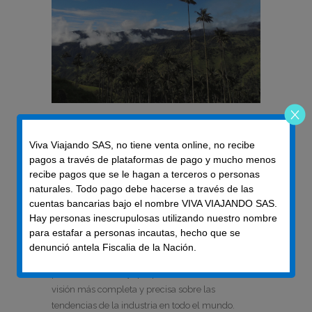
RANKING OMT DE PRINCIPALES
Viva Viajando SAS, no tiene venta online, no recibe
DESTINOS TURÍSTICOS DEL MUNDO
pagos a través de plataformas de pago y mucho menos
POSTED ON 19 JANUARY, 2018
recibe pagos que se le hagan a terceros o personas
BY
ADMINVIVA
AND HAS
NO COMMENT
naturales. Todo pago debe hacerse a través de las
cuentas bancarias bajo el nombre VIVA VIAJANDO SAS.
El pasado 15 de enero de 2018, la Organización
Hay personas inescrupulosas utilizando nuestro nombre
Mundial del Turismo (OMT) dio a conocer el
para estafar a personas incautas, hecho que se
boletín Panorama del Turismo Internacional 2017,
denunció antela Fiscalia de la Nación.
documento que reune las estadísticas de todos los
países miembros, y que permite obtener una
visión más completa y precisa sobre las
tendencias de la industria en todo el mundo.