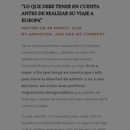
“LO QUE DEBE TENER EN CUENTA
ANTES DE REALIZAR SU VIAJE A
EUROPA”
POSTED ON 28 MARCH, 2016
BY
ADMINVIVA
AND HAS
NO COMMENT
Sacar los documentos requeridos con tiempo,
comprar los tiquetes y planear su viaje con
antelación son factores claves para evitar
inconvenientes y no arruinar su viaje.
Si va a
viajar a Europa tenga en cuenta que cada
país tiene la libertad de admitir o no a una
persona, así como unas políticas
migratorias
innegociables
que pueden ser
distintas, a pesar de que el país sea miembro de la
Unión Europea.
En ese sentido, los requisitos para viajar son un
tiquete con la fecha de regreso, un seguro de viaje
que lo proteja ante eventuales emergencias (esto