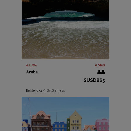
ARUBA
6 DÍAS
Aruba
$USD865
[table id=4 /] By:Sismasg