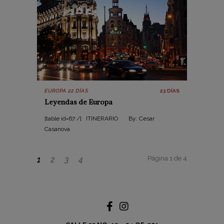
EUROPA 22 DÍAS
23 DÍAS
Leyendas de Europa
[table id=67 /] ITINERARIO By: Cesar
Casanova
Página 1 de 4
1
2
3
4