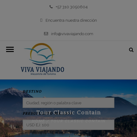
+57 310 3050604
Encuentra nuestra dirección
info@vivaviajando.com
DESTINO
Tour Classic Contain
PRESUPUESTO MÁXIMO
HOME
/
TOUR CLASSIC CONTAIN