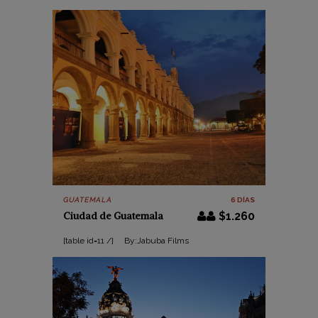
GUATEMALA
6 DÍAS
Ciudad de Guatemala
$1.260
[table id=11 /] By:Jabuba Films