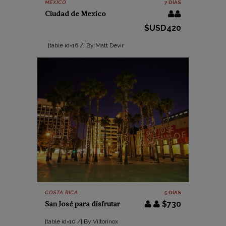
MÉXICO
7 DÍAS
Ciudad de Mexico
$USD420
[table id=16 /] By:Matt Devir
COSTA RICA
5 DÍAS
San José para disfrutar
$730
[table id=10 /] By:Viltorinox