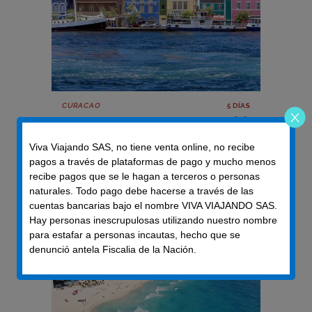
CURACAO
5 DÍAS
Curazao
$USD540
Viva Viajando SAS, no tiene venta online, no recibe
pagos a través de plataformas de pago y mucho menos
[table id=6 /] By:Ken Wolff
recibe pagos que se le hagan a terceros o personas
naturales. Todo pago debe hacerse a través de las
cuentas bancarias bajo el nombre VIVA VIAJANDO SAS.
Hay personas inescrupulosas utilizando nuestro nombre
para estafar a personas incautas, hecho que se
denunció antela Fiscalia de la Nación.