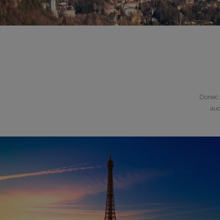
Donec 
auc