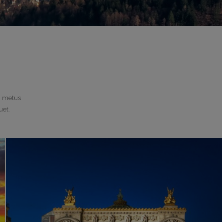
n metus
uet.