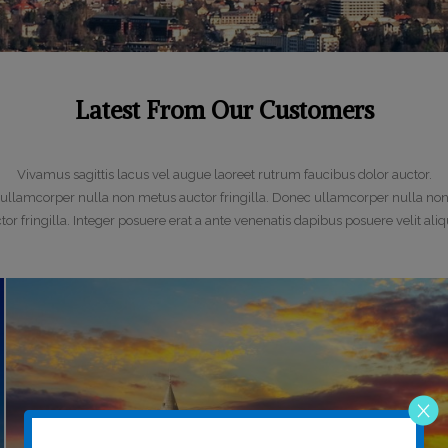
Latest From Our Customers
Vivamus sagittis lacus vel augue laoreet rutrum faucibus dolor auctor.
ullamcorper nulla non metus auctor fringilla. Donec ullamcorper nulla no
tor fringilla. Integer posuere erat a ante venenatis dapibus posuere velit aliq