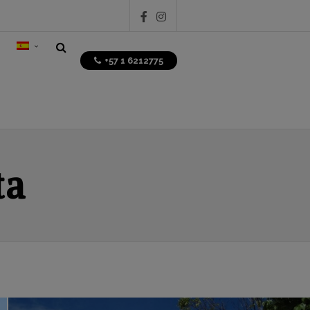
+57 1 6212775
ta