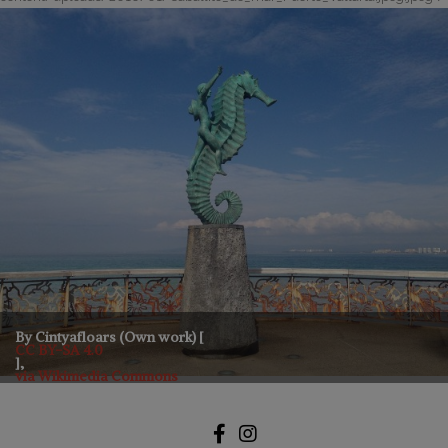
By Cintyafloars (Own work) [
CC BY-SA 4.0
],
via Wikimedia Commons