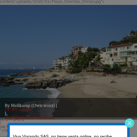
content/uploads/2016/01/Playa_Conchas_Chinas.jpg">
By Melikamp (Own work) [
CC BY-SA 3.0
],
via Wikimedia Commons
CC BY-SA 2.0
],
via Wikimedia Commons
" class="fancy-gallery" href="https://vivaviajando.com/wp-
Viva Viajando SAS, no tiene venta online, no recibe