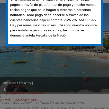
content/uploads/2016/01/Puerto_Vallarta_Villa_del_Palmar1.jpg">
pagos a través de plataformas de pago y mucho menos
recibe pagos que se le hagan a terceros o personas
naturales. Todo pago debe hacerse a través de las
cuentas bancarias bajo el nombre VIVA VIAJANDO SAS.
Hay personas inescrupulosas utilizando nuestro nombre
para estafar a personas incautas, hecho que se
denunció antela Fiscalia de la Nación.
By James Hawley [
CC BY-SA 2.0
],
via Wikimedia Commons
CC BY-SA 4.0
],
via Wikimedia Commons
" class="fancy-gallery" href="https://vivaviajando.com/wp-
content/uploads/2016/01/Caballito_de_mar_Puerto_Vallarta.jpeg.jpeg">