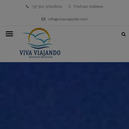
+57 310 3050604
Find our Address
info@vivaviajando.com