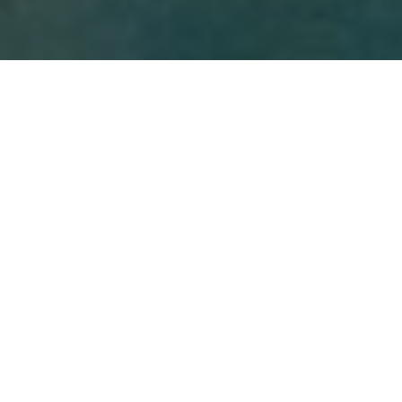
DÍA 1
CIUDAD DE MEXICO
Llegada. Recepción en el Aeropuerto Internacional
de la Ciudad de México y traslado al hotel
seleccionado. Alojamiento.
DÍA 2
CIUDAD DE MEXICO
Desayuno. Visita de ciudad a los lugares más
representativos de esta gran metrópoli con más de
20 millones de habitantes: El Palacio Nacional,
situado en la Plaza de la Constitución o Zócalo,
muestra en el cubo de la escalinata una
panorámica de la historia de México pintada por el