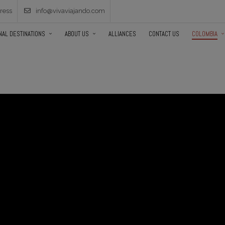
ress
info@vivaviajando.com
NAL DESTINATIONS
ABOUT US
ALLIANCES
CONTACT US
COLOMBIA