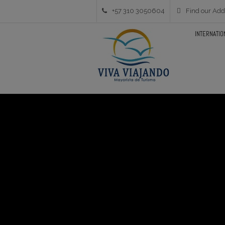
+57 310 3050604
Find our Add
INTERNATIO